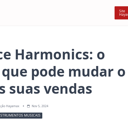
Site
Haya
ce Harmonics: o
 que pode mudar o
s suas vendas
ação Hayamax
Nov 5, 2024
NSTRUMENTOS MUSICAIS