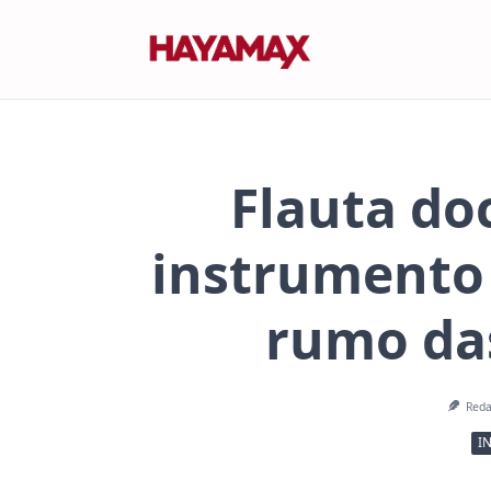
Skip
to
content
Flauta do
instrumento
rumo da
Red
I