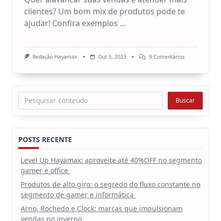
clientes? Um bom mix de produtos pode te
ajudar! Confira exemplos
...
Em
Redação Hayamax
Out 5, 2023
9 Comentários
Mix
De
Produtos:
Dicas
Para
Pesquisar
Buscar
Você
Montar
O
Seu
POSTS RECENTE
Level Up Hayamax: aproveite até 40%OFF no segmento
gamer e office
Produtos de alto giro: o segredo do fluxo constante no
segmento de gamer e informática
Arno, Rochedo e Clock: marcas que impulsionam
vendas no inverno