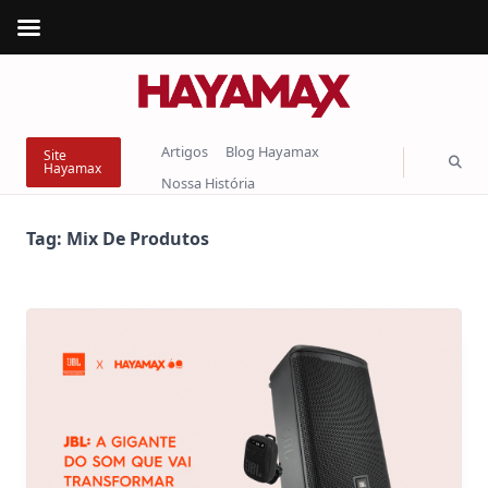
Skip
to
content
Artigos
Blog Hayamax
Site
Hayamax
Nossa História
Tag:
Mix De Produtos