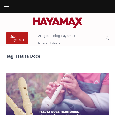
Skip
to
content
Artigos
Blog Hayamax
Site
Hayamax
Nossa História
Tag:
Flauta Doce