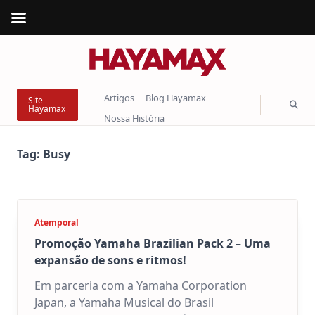
Skip
to
content
Artigos
Blog Hayamax
Site
Hayamax
Nossa História
Tag:
Busy
Atemporal
Promoção Yamaha Brazilian Pack 2 – Uma
expansão de sons e ritmos!
Em parceria com a Yamaha Corporation
Japan, a Yamaha Musical do Brasil