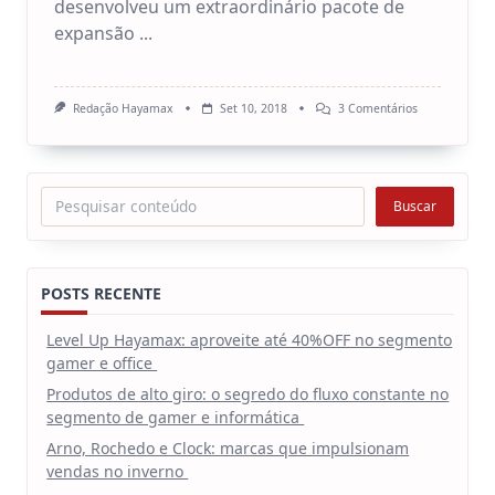
desenvolveu um extraordinário pacote de
expansão
...
Em
Redação Hayamax
Set 10, 2018
3 Comentários
Promoção
Yamaha
Brazilian
Pack
2
Pesquisar
Buscar
–
Uma
Expansão
De
Sons
E
POSTS RECENTE
Ritmos!
Level Up Hayamax: aproveite até 40%OFF no segmento
gamer e office
Produtos de alto giro: o segredo do fluxo constante no
segmento de gamer e informática
Arno, Rochedo e Clock: marcas que impulsionam
vendas no inverno