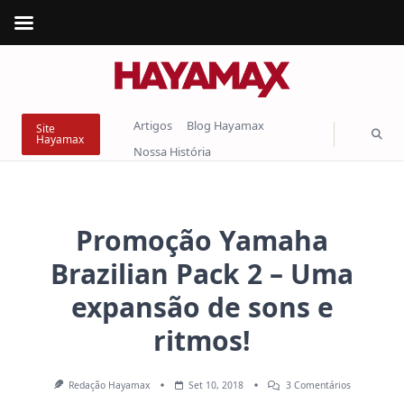
Skip
to
content
Artigos
Blog Hayamax
Site
Hayamax
Nossa História
Promoção Yamaha
Brazilian Pack 2 – Uma
expansão de sons e
ritmos!
Em
Redação Hayamax
Set 10, 2018
3 Comentários
Promoção