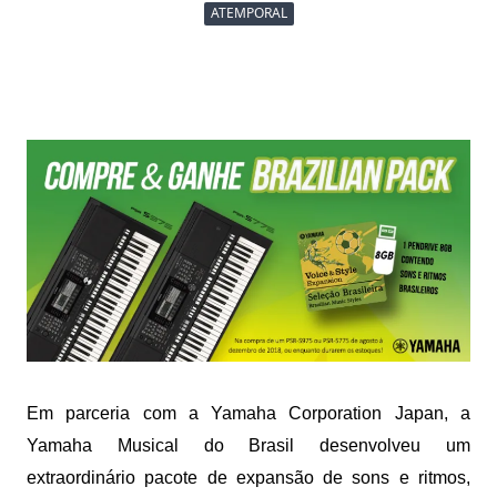
Yamaha
ATEMPORAL
Brazilian
Pack
2
–
Uma
Expansão
De
Sons
E
Ritmos!
Em parceria com a Yamaha Corporation Japan, a
Yamaha Musical do Brasil desenvolveu um
extraordinário pacote de expansão de sons e ritmos,