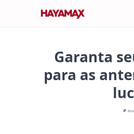
Skip
to
content
Garanta se
para as ant
lu
Red