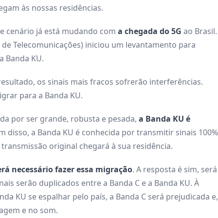
hegam às nossas residências.
sse cenário já está mudando com
a chegada do 5G
ao Brasil.
l de Telecomunicações) iniciou um levantamento para
 a Banda KU.
sultado, os sinais mais fracos sofrerão interferências.
migrar para a Banda KU.
ada por ser grande, robusta e pesada,
a Banda KU é
ém disso, a Banda KU é conhecida por transmitir sinais 100%
e transmissão original chegará à sua residência.
erá necessário fazer essa migração
. A resposta é sim, será
inais serão duplicados entre a Banda C e a Banda KU. À
nda KU se espalhar pelo país, a Banda C será prejudicada e,
magem e no som.