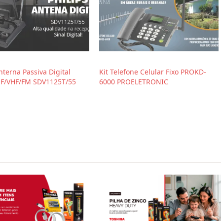
nterna Passiva Digital
Kit Telefone Celular Fixo PROKD-
F/VHF/FM SDV1125T/55
6000 PROELETRONIC