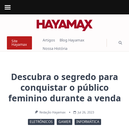
Skip
to
content
Artigos
Blog Hayamax
Site
Hayamax
Nossa História
Descubra o segredo para
conquistar o público
feminino durante a venda
Redação Hayamax
Jul 26, 2023
ELETRÔNICOS
GAMER
INFORMÁTICA