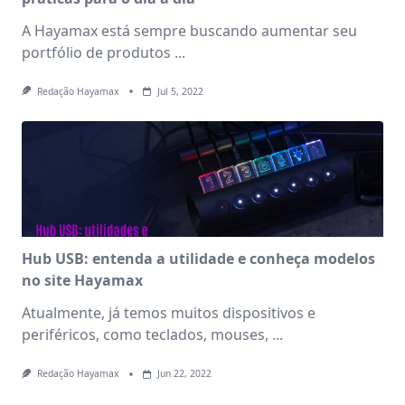
A Hayamax está sempre buscando aumentar seu
portfólio de produtos
...
Redação Hayamax
Jul 5, 2022
Hub USB: entenda a utilidade e conheça modelos
no site Hayamax
Atualmente, já temos muitos dispositivos e
periféricos, como teclados, mouses,
...
Redação Hayamax
Jun 22, 2022