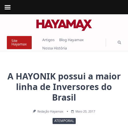
Skip
to
content
Artigos
Blog Hayamax
Site
Hayamax
Nossa História
A HAYONIK possui a maior
linha de Inversores do
Brasil
Redação Hayamax
Maio 20, 2017
ATEMPORAL