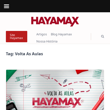
Skip
to
content
Artigos
Blog Hayamax
Site
Hayamax
Nossa História
Tag:
Volta As Aulas