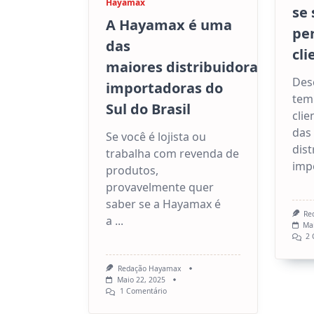
Hayamax
se 
A Hayamax é uma
per
das
cl
maiores distribuidoras e
Desc
importadoras do
tem 
Sul do Brasil
cli
das
Se você é lojista ou
dist
trabalha com revenda de
imp
produtos,
provavelmente quer
saber se a Hayamax é
Re
a
...
Ma
2 
Redação Hayamax
Maio 22, 2025
Em
1 Comentário
A
Hayamax