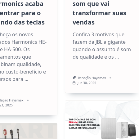
rmonics acaba
som que vai
entrar para o
transformar suas
ndo das teclas
vendas
heça os novos
Confira 3 motivos que
lados Harmonics HE-
fazem da JBL a gigante
 e HA-500. Os
quando o assunto é som
çamentos que
de qualidade e os
...
binam qualidade,
o custo-benefício e
ursos para
...
Redação Hayamax
Jun 30, 2025
dação Hayamax
 21, 2025