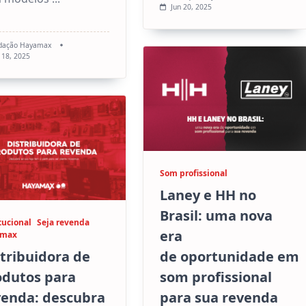
Jun 20, 2025
dação Hayamax
 18, 2025
Som profissional
Laney e HH no
Brasil: uma nova
tucional
Seja revenda
era
amax
de oportunidade em
tribuidora de
som profissional
odutos para
para sua revenda
venda: descubra