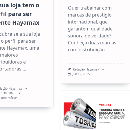
sua loja tem o
Quer trabalhar com
fil para ser
marcas de prestígio
internacional, que
iente Hayamax
garantem qualidade
ubra se a sua loja
sonora de verdade?
o perfil para ser
Conheça duas marcas
ente Hayamax, uma
com distribuição
...
 maiores
ribuidoras e
ortadoras
...
Redação Hayamax
Jun 12, 2025
dação Hayamax
io 30, 2025
Em
Comentários
Distribuidora
De
Produtos
Para
Revenda:
Descubra
Se