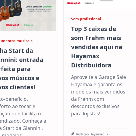
Som profissional
Top 3 caixas de
som Frahm mais
rumentos musicais
vendidas aqui na
ha Start da
Hayamax
nnini: entrada
Distribuidora
feita para
vos músicos e
Aproveite a Garage Sale
Hayamax e garanta os
os clientes!
modelos mais vendidos
o-benefício,
da Frahm com
orto ao tocar e
descontos exclusivos
ação que facilita o
para lojistas!
...
endizado. Conheça a
a Start da Giannini,
 modelos
...
Redação Hayamax