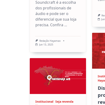
Soundcraft é a escolha
dos profissionais de
áudio e pode ser o
Re
diferencial que sua loja
Jun
precisa. Confira
...
Redação Hayamax
Jun 13, 2025
Insti
Hay
Dis
pr
re
Institucional
Seja revenda