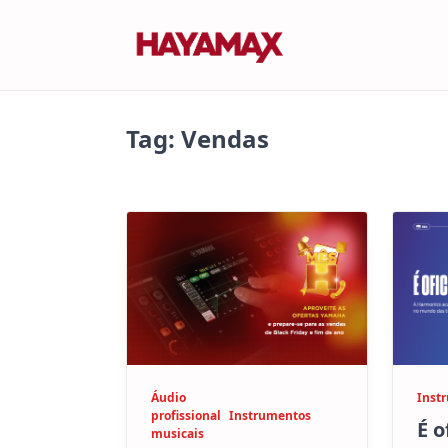
Skip
to
content
Tag:
Vendas
Áudio
Inst
profissional
Instrumentos
É o
musicais