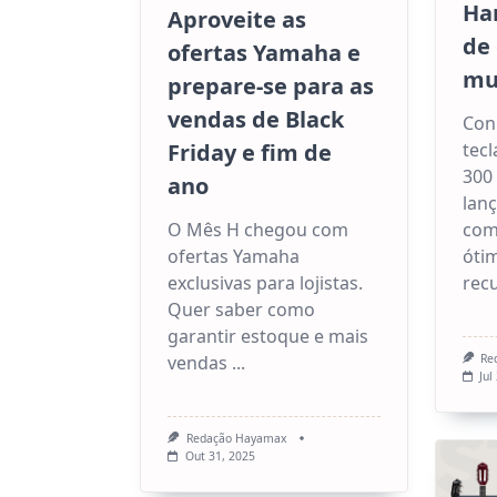
Ha
Aproveite as
de 
ofertas Yamaha e
mu
prepare-se para as
vendas de Black
Con
Friday e fim de
tec
300
ano
lan
O Mês H chegou com
com
ofertas Yamaha
ótim
exclusivas para lojistas.
rec
Quer saber como
garantir estoque e mais
vendas
...
Re
Jul
Redação Hayamax
Out 31, 2025