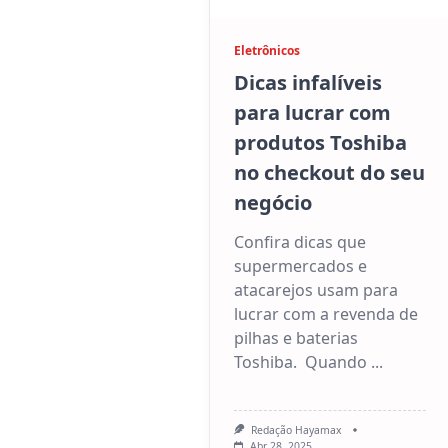
Sua
Loja
Tem
Eletrônicos
O
Perfil
Dicas infalíveis
Para
Ser
para lucrar com
Cliente
Hayamax
produtos Toshiba
no checkout do seu
negócio
Confira dicas que
supermercados e
atacarejos usam para
lucrar com a revenda de
pilhas e baterias
Toshiba. Quando
...
Redação Hayamax
Abr 28, 2025