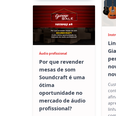
Inst
Lin
Gia
Áudio profissional
per
Por que revender
no
mesas de som
nov
Soundcraft é uma
ótima
Cust
conf
oportunidade no
afin
mercado de áudio
apr
profissional?
linh
com