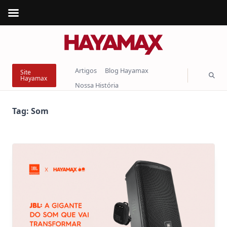
Skip
to
content
Artigos
Blog Hayamax
Site
Hayamax
Nossa História
Tag:
Som