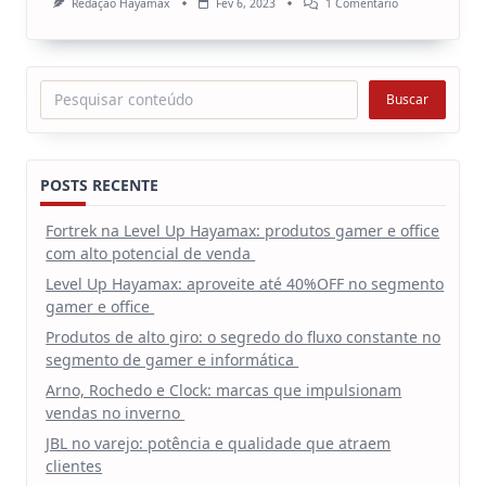
Em
Redação Hayamax
Fev 6, 2023
1 Comentário
Revista
Hayamax:
A
Edição
Que
Pesquisar
Buscar
Veio
Para
Revolucionar
O
Seu
Negócio
POSTS RECENTE
Fortrek na Level Up Hayamax: produtos gamer e office
com alto potencial de venda
Level Up Hayamax: aproveite até 40%OFF no segmento
gamer e office
Produtos de alto giro: o segredo do fluxo constante no
segmento de gamer e informática
Arno, Rochedo e Clock: marcas que impulsionam
vendas no inverno
JBL no varejo: potência e qualidade que atraem
clientes