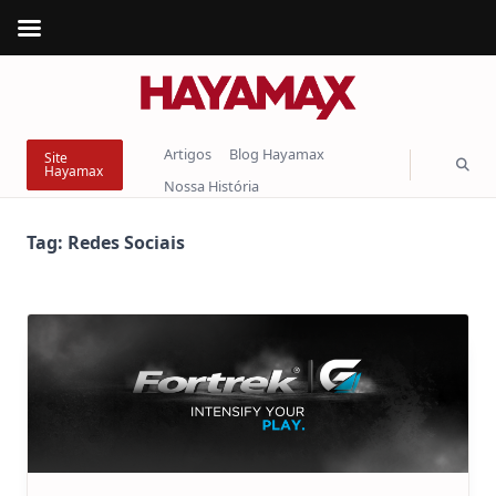
Skip
to
content
Artigos
Blog Hayamax
Site
Hayamax
Nossa História
Tag:
Redes Sociais