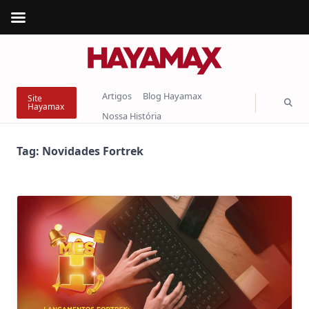
Skip
to
content
Artigos
Blog Hayamax
Site
Hayamax
Nossa História
Tag:
Novidades Fortrek