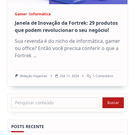
Gamer
Informática
Janela de Inovação da Fortrek: 29 produtos
que podem revolucionar o seu negócio!
Sua revenda é do nicho de informática, gamer
ou office? Então você precisa conferir o que a
Fortrek
...
Em
Redação Hayamax
Out 11, 2024
1 Comentário
Janela
De
Inovação
Da
Fortrek:
Pesquisar
Buscar
29
Produtos
Que
Podem
Revolucionar
O
POSTS RECENTE
Seu
Negócio!