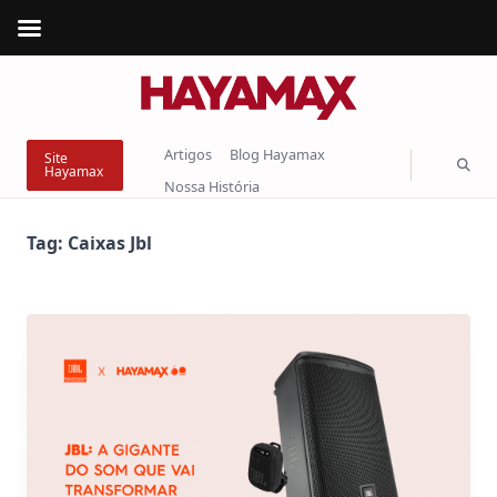
Skip
to
content
Artigos
Blog Hayamax
Site
Hayamax
Nossa História
Tag:
Caixas Jbl